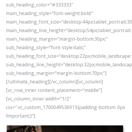
sub_heading_color=“#333333″
main_heading_style=“font-weight:bold;“
main_heading_font_size=“desktop:44px;tablet_portrait:30
main_heading_line_height=“desktop:54px;tablet_portrait:
main_heading_margin=“margin-bottom:30px;“
sub_heading_style=“font-style:italic;“
sub_heading_font_size=“desktop:22px;mobile_landscape:
sub_heading_line_height=“desktop:32px;mobile_landscap
sub_heading_margin=“margin-bottom:70px;“]
[/ultimate_heading][/vc_column][vc_column]
[vc_row_inner content_placement=“middle“]
[vc_column_inner width=“1/2″
css=“.vc_custom_1700049536913{padding-bottom: 0px
!important;}“]