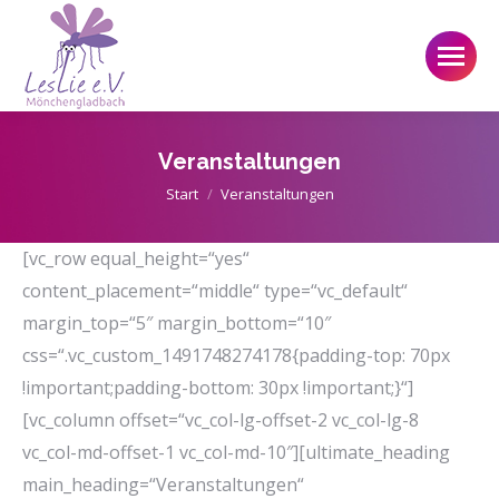
Veranstaltungen
Sie befinden sich hier:
Start
Veranstaltungen
[vc_row equal_height=“yes“
content_placement=“middle“ type=“vc_default“
margin_top=“5″ margin_bottom=“10″
css=“.vc_custom_1491748274178{padding-top: 70px
!important;padding-bottom: 30px !important;}“]
[vc_column offset=“vc_col-lg-offset-2 vc_col-lg-8
vc_col-md-offset-1 vc_col-md-10″][ultimate_heading
main_heading=“Veranstaltungen“