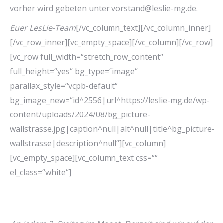
vorher wird gebeten unter vorstand@leslie-mg.de.
Euer LesLie-Team
[/vc_column_text][/vc_column_inner]
[/vc_row_inner][vc_empty_space][/vc_column][/vc_row]
[vc_row full_width=“stretch_row_content“
full_height=“yes“ bg_type=“image“
parallax_style=“vcpb-default“
bg_image_new=“id^2556|url^https://leslie-mg.de/wp-
content/uploads/2024/08/bg_picture-
wallstrasse.jpg|caption^null|alt^null|title^bg_picture-
wallstrasse|description^null“][vc_column]
[vc_empty_space][vc_column_text css=““
el_class=“white“]
LesLie-Stammtisch